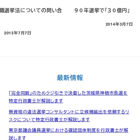
職選挙法についての問い合
９０年選挙で「３０億円」
投稿日
2014年3月7日
投稿日
2013年7月7日
最新情報
「完全同数」のためクジ引きで決着した茨城県神栖市長選を
特定行政書士が解説します
無資格の違法選挙コンサルタントに立候補届出を依頼するリ
スクについて特定行政書士が解説します
東京都議会議員選挙における確認団体制度を行政書士が解
説します