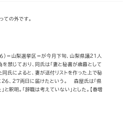
っての外です。
（５６）＝山梨選挙区＝が今月下旬、山梨県議２１人
為を禁じており、同氏は「妻と秘書が歳暮として
た同氏によると、妻が送付リストを作った上で秘
２６、２７両日に届けたという。 森屋氏は「県
と釈明。「辞職は考えていない」とした。【春増