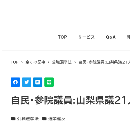
メ
イ
ン
コ
TOP
サービス
Q&A
ン
テ
ン
TOP
全ての記事
公職選挙法
自民・参院議員:山梨県議２１
ツ
へ
移
動
自民・参院議員:山梨県議２
カテゴリー
カテゴリー
公職選挙法
選挙違反