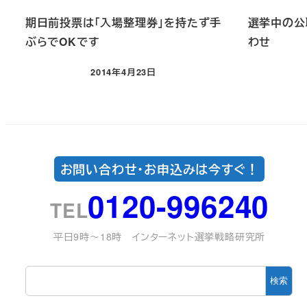
期日前投票は「入場整理券」を持たず手
選挙中の公
ぶらでOKです
わせ
投稿日
2014年4月23日
お問い合わせ・お申込みは今すぐ！
0120-996240
TEL
平日9時～18時 インターネット選挙戦略研究所
検
検索
索